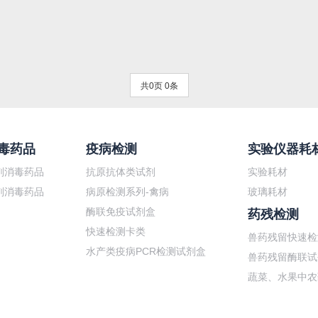
共0页 0条
毒药品
疫病检测
实验仪器耗
剂消毒药品
抗原抗体类试剂
实验耗材
剂消毒药品
病原检测系列-禽病
玻璃耗材
酶联免疫试剂盒
药残检测
快速检测卡类
兽药残留快速检
水产类疫病PCR检测试剂盒
兽药残留酶联试
蔬菜、水果中农