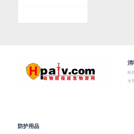
消
粉
水
防护用品