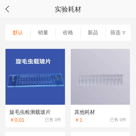
实验耗材
默认
销量
价格
新品
筛选
旋毛虫检测载玻片
其他耗材
￥0.01
￥1
已售 0件
已售 0件